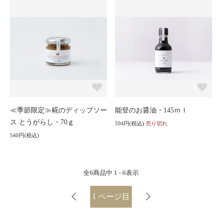
≪季節限定≫糀のディップソー
能登のお醤油・145ｍｌ
ス とうがらし・70ｇ
594円(税込)
売り切れ
540円(税込)
全
6
商品中
1 - 6
表示
1
ページ目