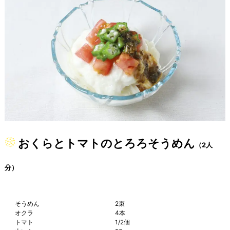
おくらとトマトのとろろそうめん
（2人
分）
そうめん
2束
オクラ
4本
トマト
1/2個