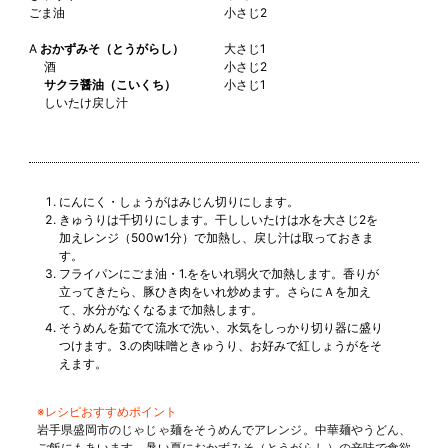
ごま油
小さじ2
A
おかずみそ（とうがらし）
大さじ1
酒
小さじ2
サクラ醤油（こいくち）
小さじ1
しいたけ戻し汁
にんにく・しょうがはみじん切りにします。
きゅうりは千切りにします。干ししいたけは水を大さじ2を
加えレンジ（500w1分）で加熱し、戻し汁は取っておきま
す。
フライパンにごま油・1.ををいれ弱火で加熱します。香りが
立ってきたら、豚ひき肉をいれ炒めます。さらにＡを加え
て、水分がなくなるまで加熱します。
そうめんを茹でて流水で洗い、水気をしっかり切り器に盛り
つけます。3.の肉味噌ときゅうり、お好みで紅しょうがをそ
えます。
※レシピおすすめポイント
岩手県盛岡市のじゃじゃ麺をそうめんでアレンジ。中華麺やうどん、
ご飯にもあいます。暑い夏におかずみそ（とうがらし）の辛味で食欲