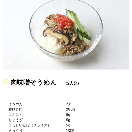
肉味噌そうめん
（2人分）
そうめん
2束
豚ひき肉
200g
にんにく
5g
しょうが
5g
干ししいたけ（スライス）
5g
きゅうり
1/2本