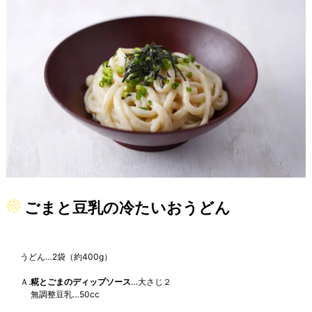
ごまと豆乳の冷たいおうどん
うどん…2袋（約400g）
Ａ.
糀とごまのディップソース
…大さじ２
無調整豆乳…50cc