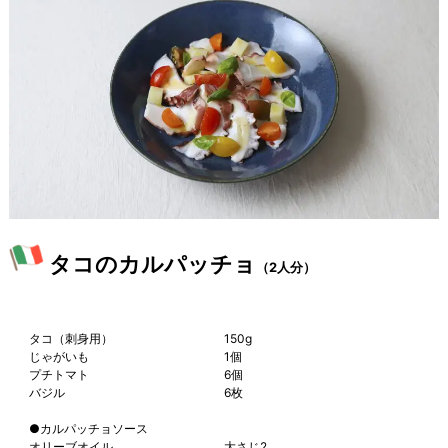
タコのカルパッチョ
（2人分）
タコ（刺身用）
150g
じゃがいも
1個
プチトマト
6個
バジル
6枚
●カルパッチョソース
オリーブオイル
大さじ2