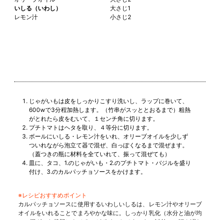
いしる（いわし）
大さじ1
レモン汁
小さじ2
じゃがいもは皮をしっかりこすり洗いし、ラップに巻いて、
600wで3分程加熱します。（竹串がスッととおるまで）粗熱
がとれたら皮をむいて、１センチ角に切ります。
プチトマトはヘタを取り、４等分に切ります。
ボールにいしる・レモン汁をいれ、オリーブオイルを少しず
ついれながら泡立て器で混ぜ、白っぽくなるまで混ぜます。
（蓋つきの瓶に材料を全ていれて、振って混ぜても）
皿に、タコ、1.のじゃがいも・2.のプチトマト・バジルを盛り
付け、3.のカルパッチョソースをかけます。
※レシピおすすめポイント
カルパッチョソースに使用するいわしいしるは、レモン汁やオリーブ
オイルをいれることでまろやかな味に。しっかり乳化（水分と油が均