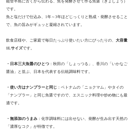
能登半島に古くから伝わる、魚を発酵させて作る魚醤（ぎょしょう）
です。
魚と塩だけで仕込み、1年～3年ほどじっくりと熟成・発酵させること
で、魚の旨みがギュッと凝縮されています。
飲食店様や、ご家庭で毎日たっぷり使いたい方にぴったりの、
大容量
1Lサイズ
です。
・日本三大魚醤のひとつ
：秋田の「しょっつる」、香川の「いかなご
醤油」と並ぶ、日本を代表する伝統調味料です。
・使い方はナンプラーと同じ
：ベトナムの「ニョクマム」やタイの
「ナンプラー」と同じ魚醤ですので、エスニック料理や炒め物にも最
適です。
・無添加のうまみ
：化学調味料には出せない、発酵が生み出す天然の
「濃厚なコク」が特徴です。