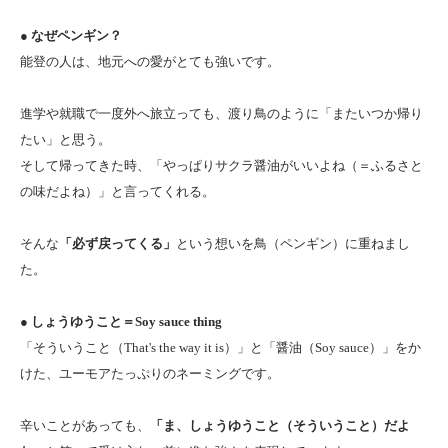
● なぜペンギン？
能登の人は、地元への愛がとても強いです。
進学や就職で一度外へ旅立っても、渡り鳥のように「またいつか帰り
たい」と思う。
そして帰ってきた時、「やっぱりサクラ醤油がいいよね（＝ふるさと
の味だよね）」と言ってくれる。
そんな
「必ず戻ってくる」
という想いを鳥（ペンギン）に重ねまし
た。
● しょうゆうこと＝Soy sauce thing
「そういうこと（That's the way it is）」と「醤油（Soy sauce）」をか
けた、ユーモアたっぷりのネーミングです。
辛いことがあっても、
「ま、しょうゆうこと（そういうこと）だよ