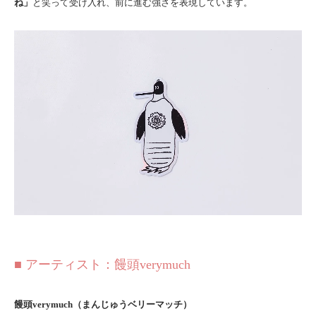
ね」
と笑って受け入れ、前に進む強さを表現しています。
■ アーティスト：饅頭verymuch
饅頭verymuch（まんじゅうベリーマッチ）