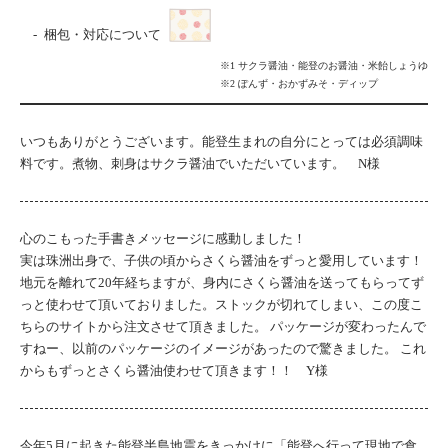
梱包・対応について
※1 サクラ醤油・能登のお醤油・米飴しょうゆ
※2 ぽんず・おかずみそ・ディップ
いつもありがとうございます。能登生まれの自分にとっては必須調味
料です。煮物、刺身はサクラ醤油でいただいています。 N様
心のこもった手書きメッセージに感動しました！
実は珠洲出身で、子供の頃からさくら醤油をずっと愛用しています！
地元を離れて20年経ちますが、身内にさくら醤油を送ってもらってず
っと使わせて頂いておりました。ストックが切れてしまい、この度こ
ちらのサイトから注文させて頂きました。 パッケージが変わったんで
すねー、以前のパッケージのイメージがあったので驚きました。 これ
からもずっとさくら醤油使わせて頂きます！！ Y様
今年5月に起きた能登半島地震をきっかけに「能登へ行って現地で食