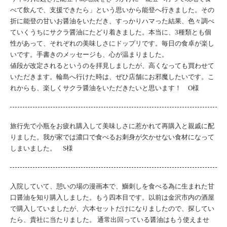
べて飲んで、支援できたら」という思いから能登へ行きました。その
折に能登の甘いお醤油をいただき、すっかりハマった結果、色々調べ
ていくうちにサクラ醤油にたどり着きました。本当に、3種類とも個
性があって、それぞれの美味しさにドップリです。毎日の食卓が楽し
いです。手書きのメッセージも、心が温まりました。
値段が改定されるというのを拝見しましたが、高くなっても買わせて
いただきます。輪島へ行けた時は、ぜひ店舗にお邪魔したいです。こ
れからも、楽しくサクラ醤油をいただきたいと思います！ O様
旅行先で小瓶をお疲れ購入して美味しさに惹かれて再購入と親戚に配
りました。我が家では濃口で食べるお刺身が欠かせない食材になって
しまいました。 S様
入院していて、憩いの場の漫画本で、鰤刺しを食べる為に生まれた甘
口醤油を知り購入しました。もう四本目です。以前は金沢市内の酒屋
で購入していましたが、六本セットだけになりましたので、探してい
たら、貴社に当たりました。 通常出回っている醤油はもう使えませ