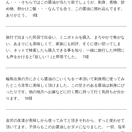
ん・・・そちらではこの醤油が当たり前でしょうが、刺身、煮物、炒
め物、卵かけご飯・・・なんでも合う、この醤油に惚れ込んでます。
ありがとう。 I様
旅行で泊まった民宿で出会い、ミニボトルを購入、まろやかで角がな
い、あまりにも美味しくて、家族にも好評、すぐに使い切ってしま
い、ネットで検索したら購入できる事を知り、一緒に旅行した仲間に
も声をかけると｢欲しい！｣と即答でした。 T様
輪島出身の方にさくら醤油のこいくちを一本頂いて刺身用に使ってみ
たところ非常に美味しく頂けました。この甘さのある醤油は刺身にぴ
ったりです。他の地方へお嫁などに行く際に持って行く気持ちが分か
ります。 M様
金沢の友達が美味しから使ってみてと頂きそれから、ずっと使わせて
頂いてます。子供らもこのお醤油しかダメになりました。 一切、塩辛