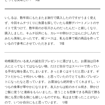
いしるは、数年前にもたまたま旅行で購入したのですがうまく使え
ず、今回キムチづくりに魚醤を探していたら発酵デパートメントのサ
イトで見つけて、数年前のが谷川さんのだったんだ～と嬉しくなり、
購入しました。キムチ以外にも、カレーや卵かけごはんに少し入れて
みたら美味しかったです。糀ソースは、私も仕事で糀の商品を作って
いるので参考にさせていただきます。 T様
幼稚園児のいる友人の誕生日プレゼントに選びました。お醤油は日本
人にとってなくてはならない物。だけど自分ではスーパーで売ってい
る手頃な物を選んでしまいます。きっと多くはそうだと思います。ギ
フトだからこそ何かいい物を、と思っていたのでとても良いプレゼン
トになったなと思っています。 お醤油なら絶対使ってくれますし、い
つもの食事が華やかになります。友人からは鮭のホイル焼き、卵かけ
ご飯に使う!と連絡をもらいました。使うことを想像できる商品て贈る
側にも受け取る側にも嬉しいものですね。私はまだ使ったことがない
ので、いつか自分にもと思っています。 U様