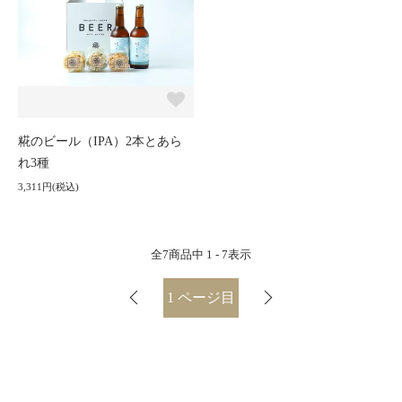
糀のビール（IPA）2本とあら
れ3種
3,311円(税込)
全
7
商品中
1 - 7
表示
1
ページ目